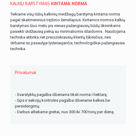
KALKIŲ BARSTYMAS
KINTAMA NORMA
Teikiame visų rūšių kalkinių medžiagų barstymą kintama norma
pagal skaitmeninius tręšimo žemėlapius. Kintamos normos kalkių
barstymas šiuo metu yra vienas pažangiausių būdų ūkininkams
pasiekti didžiausią pelną su minimaliomis išlaidomis . Naudojama
technika atitinka net preciziskiausių klientų lūkesčius, nes
dirbame su pasaulyje lyderiaujančia, technologiškai pažangiausia
technika.
Privalumai
- Svarstyklių pagalba išberiama tiksli norma i hektarą.
- Gps ir sekcijų kontrolės pagalba išberiame kalkes be
persidengimų.
- Darbus atliekame greitai, nuo 300 iki 700 tonų per dieną.