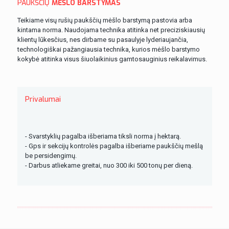
PAUKŠČIŲ
MĖŠLO BARSTYMAS
Teikiame visų rušių paukščių mėšlo barstymą pastovia arba
kintama norma. Naudojama technika atitinka net preciziskiausių
klientų lūkesčius, nes dirbame su pasaulyje lyderiaujančia,
technologiškai pažangiausia technika, kurios mėšlo barstymo
kokybė atitinka visus šiuolaikinius gamtosauginius reikalavimus.
Privalumai
- Svarstyklių pagalba išberiama tiksli norma į hektarą.
- Gps ir sekcijų kontrolės pagalba išberiame paukščių mešlą
be persidengimų.
- Darbus atliekame greitai, nuo 300 iki 500 tonų per dieną.