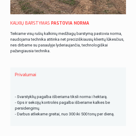
KALKIŲ BARSTYMAS
PASTOVIA NORMA
Teikiame visų rušių kalkinių medžiagų barstymą pastovia norma,
naudojama technika atitinka net preciziškiausių klientų lūkesčius,
nes dirbame su pasaulyje lyderiaujančia, technologiškai
pažangiausia technika.
Privalumai
- Svarstyklių pagalba išberiama tiksli norma i hektarą.
- Gps ir sekcijų kontrolės pagalba išberiame kalkes be
persidengimų.
- Darbus atliekame greitai, nuo 300 iki 500 tonų per dieną.